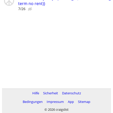
term no rent))
7/26
Hilfe
Sicherheit
Datenschutz
Bedingungen
Impressum
App
Sitemap
© 2026 craigslist