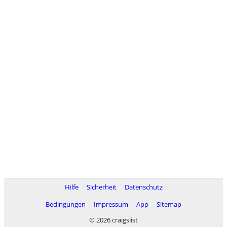
Hilfe
Sicherheit
Datenschutz
Bedingungen
Impressum
App
Sitemap
© 2026 craigslist