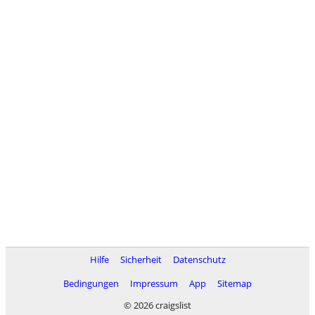
Hilfe
Sicherheit
Datenschutz
Bedingungen
Impressum
App
Sitemap
© 2026 craigslist