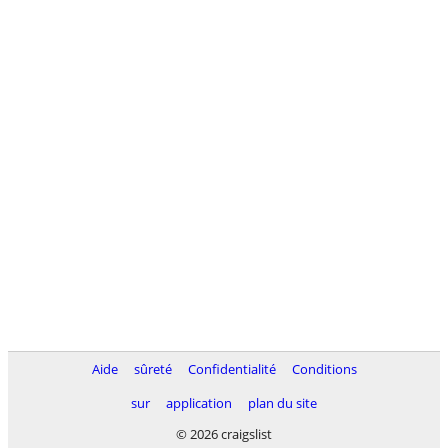
Aide
sûreté
Confidentialité
Conditions
sur
application
plan du site
© 2026 craigslist