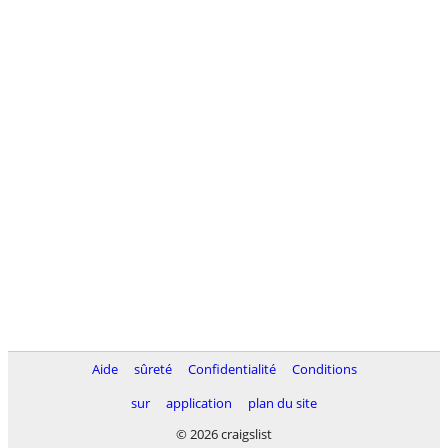
Aide
sûreté
Confidentialité
Conditions
sur
application
plan du site
© 2026 craigslist