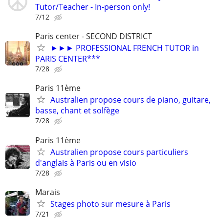
Tutor/Teacher - In-person only!
7/12
Paris center - SECOND DISTRICT
►►► PROFESSIONAL FRENCH TUTOR in
PARIS CENTER***
7/28
Paris 11ème
Australien propose cours de piano, guitare,
basse, chant et solfège
7/28
Paris 11ème
Australien propose cours particuliers
d'anglais à Paris ou en visio
7/28
Marais
Stages photo sur mesure à Paris
7/21