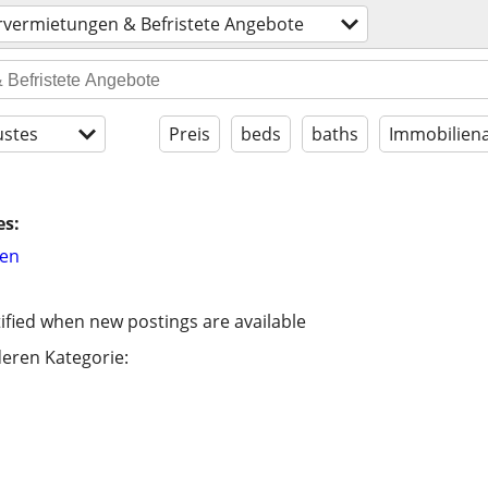
rvermietungen & Befristete Angebote
stes
Preis
beds
baths
Immobiliena
es:
hen
ified when new postings are available
eren Kategorie: