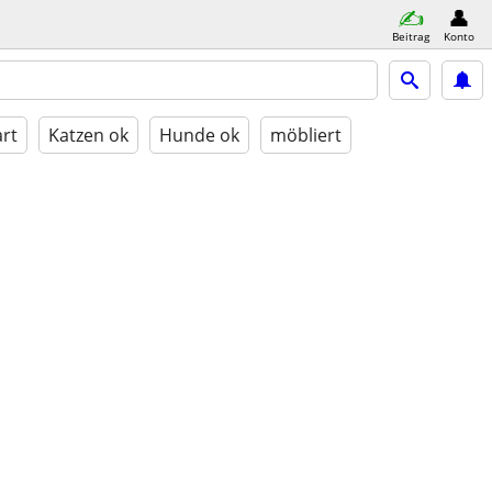
Beitrag
Konto
rt
Katzen ok
Hunde ok
möbliert