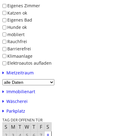
Eigenes Zimmer
Katzen ok
Eigenes Bad
Hunde ok
möbliert
Rauchfrei
Barrierefrei
Klimaanlage
Elektroautos aufladen
Mietzeitraum
Immobilienart
Wäscherei
Parkplatz
TAG DER OFFENEN TÜR
S
M
T
W
T
F
S
2
3
4
5
6
7
8