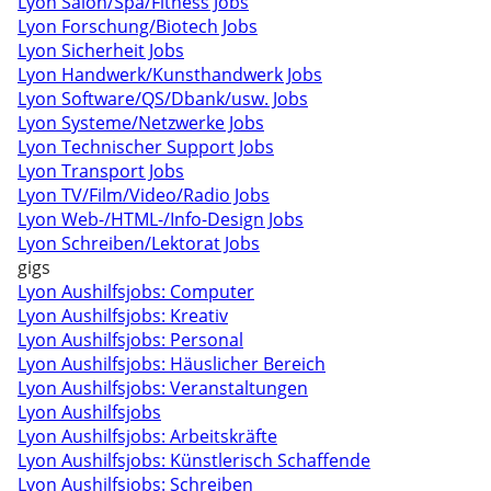
Lyon Salon/Spa/Fitness Jobs
Lyon Forschung/Biotech Jobs
Lyon Sicherheit Jobs
Lyon Handwerk/Kunsthandwerk Jobs
Lyon Software/QS/Dbank/usw. Jobs
Lyon Systeme/Netzwerke Jobs
Lyon Technischer Support Jobs
Lyon Transport Jobs
Lyon TV/Film/Video/Radio Jobs
Lyon Web-/HTML-/Info-Design Jobs
Lyon Schreiben/Lektorat Jobs
gigs
Lyon Aushilfsjobs: Computer
Lyon Aushilfsjobs: Kreativ
Lyon Aushilfsjobs: Personal
Lyon Aushilfsjobs: Häuslicher Bereich
Lyon Aushilfsjobs: Veranstaltungen
Lyon Aushilfsjobs
Lyon Aushilfsjobs: Arbeitskräfte
Lyon Aushilfsjobs: Künstlerisch Schaffende
Lyon Aushilfsjobs: Schreiben